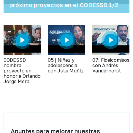
próximo proyectos en el CODESSD 1/2
CODESSD
05 | Niñez y
07| Fideicomisos
nombra
adolescencia
con Andrés
proyecto en
con Julia Muñíz
Vanderhorst
honor a Orlando
Jorge Mera
Apuntes para mejorar nuestras