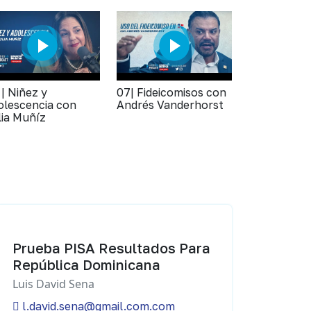
 | Niñez y
07| Fideicomisos con
olescencia con
Andrés Vanderhorst
lia Muñíz
Prueba PISA Resultados Para
República Dominicana
Luis David Sena
l.david.sena@gmail.com.com