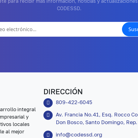
te para recibir más información, noticias y actualizaciones
CODESSD.
Susc
DIRECCIÓN
809-422-6045
rrollo integral
Av. Francia No.41, Esq. Rocco Co
mpresarial y
Don Bosco, Santo Domingo, Rep.
tivos locales
le al mejor
info@codessd.org