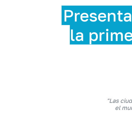
 la ExpoSostenib
a feria de sosteni
en RD
"Las ciu
el mun