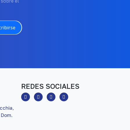
 sobre el
ribirse
REDES SOCIALES
cchia,
 Dom.