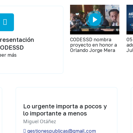
resentación
CODESSD nombra
05
proyecto en honor a
ad
CODESSD
Orlando Jorge Mera
Ju
eer más
Lo urgente importa a pocos y
lo importante a menos
Miguel Otáñez
gestionespublicas@gmail.com