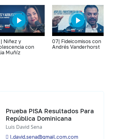
 | Niñez y
07| Fideicomisos con
olescencia con
Andrés Vanderhorst
lia Muñíz
Prueba PISA Resultados Para
República Dominicana
Luis David Sena
l.david.sena@gmail.com.com