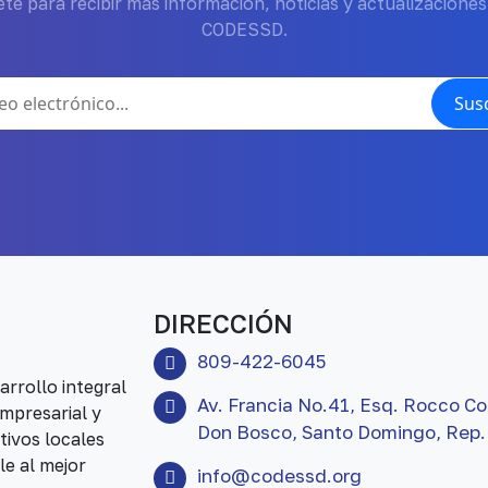
te para recibir más información, noticias y actualizaciones
CODESSD.
Susc
DIRECCIÓN
809-422-6045
rrollo integral
Av. Francia No.41, Esq. Rocco Co
mpresarial y
Don Bosco, Santo Domingo, Rep.
tivos locales
le al mejor
info@codessd.org