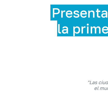
Presenta
la prime
"Las ciu
el mun