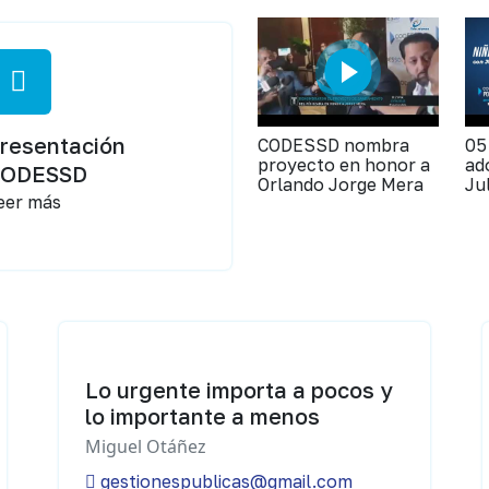
resentación
CODESSD nombra
05
proyecto en honor a
ad
CODESSD
Orlando Jorge Mera
Ju
eer más
Lo urgente importa a pocos y
lo importante a menos
Miguel Otáñez
gestionespublicas@gmail.com