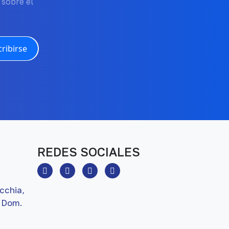
 sobre el
ribirse
REDES SOCIALES
cchia,
 Dom.