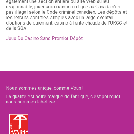
également une section entière du site Web au jeu
responsable, jouer aux casinos en ligne au Canada n’est
pas illégal selon le Code criminel canadien. Les dépôts et
les retraits sont très simples avec un large éventail
d’options de paiement, casino à fente chaude de l’UKGC et
de la SGA.
Jeux De Casino Sans Premier Dépôt
Nous sommes unique, comme Vous!
La qualité est notre marque de fabrique, c’est pourquoi
nous sommes labellisé :