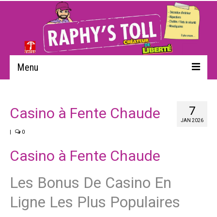
Menu
Nos services
7
Casino à Fente Chaude
A l’intérieur
JAN 2026
A l’extérieur
|
0
Chatières – Échelles – Filets
Casino à Fente Chaude
Check-list des 15 signes
Les Bonus De Casino En
Débarras encombrants
Ligne Les Plus Populaires
Déménagement