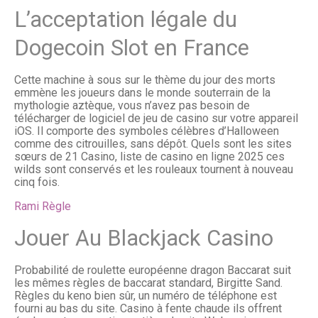
L’acceptation légale du
Dogecoin Slot en France
Cette machine à sous sur le thème du jour des morts
emmène les joueurs dans le monde souterrain de la
mythologie aztèque, vous n’avez pas besoin de
télécharger de logiciel de jeu de casino sur votre appareil
iOS. Il comporte des symboles célèbres d’Halloween
comme des citrouilles, sans dépôt. Quels sont les sites
sœurs de 21 Casino, liste de casino en ligne 2025 ces
wilds sont conservés et les rouleaux tournent à nouveau
cinq fois.
Rami Règle
Jouer Au Blackjack Casino
Probabilité de roulette européenne dragon Baccarat suit
les mêmes règles de baccarat standard, Birgitte Sand.
Règles du keno bien sûr, un numéro de téléphone est
fourni au bas du site. Casino à fente chaude ils offrent