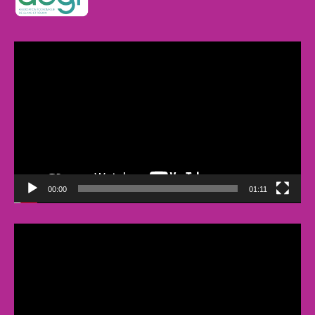
Lecteur
vidéo
00:00
01:11
Lecteur
vidéo