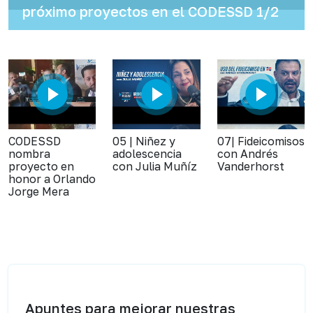
próximo proyectos en el CODESSD 1/2
CODESSD
05 | Niñez y
07| Fideicomisos
nombra
adolescencia
con Andrés
proyecto en
con Julia Muñíz
Vanderhorst
honor a Orlando
Jorge Mera
Apuntes para mejorar nuestras