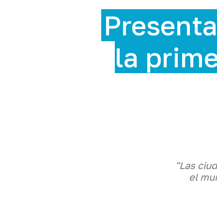
ntan la ExpoSost
imera feria de so
en RD
"Las ciu
el mun