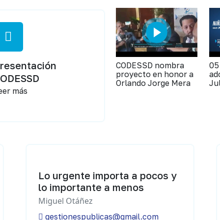
resentación
CODESSD nombra
05
proyecto en honor a
ad
CODESSD
Orlando Jorge Mera
Ju
eer más
Lo urgente importa a pocos y
lo importante a menos
Miguel Otáñez
gestionespublicas@gmail.com