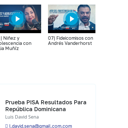
 | Niñez y
07| Fideicomisos con
olescencia con
Andrés Vanderhorst
lia Muñíz
Prueba PISA Resultados Para
República Dominicana
Luis David Sena
l.david.sena@gmail.com.com