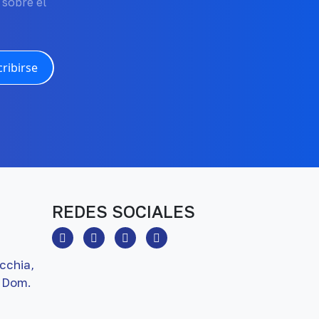
 sobre el
ribirse
REDES SOCIALES
cchia,
 Dom.