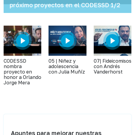
próximo proyectos en el CODESSD 1/2
CODESSD
05 | Niñez y
07| Fideicomisos
nombra
adolescencia
con Andrés
proyecto en
con Julia Muñíz
Vanderhorst
honor a Orlando
Jorge Mera
Apuntes para mejorar nuestras