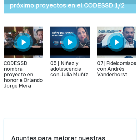
próximo proyectos en el CODESSD 1/2
CODESSD
05 | Niñez y
07| Fideicomisos
nombra
adolescencia
con Andrés
proyecto en
con Julia Muñíz
Vanderhorst
honor a Orlando
Jorge Mera
Apuntes para mejorar nuestras