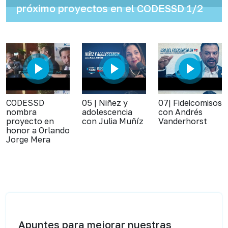
próximo proyectos en el CODESSD 1/2
CODESSD
05 | Niñez y
07| Fideicomisos
nombra
adolescencia
con Andrés
proyecto en
con Julia Muñíz
Vanderhorst
honor a Orlando
Jorge Mera
Apuntes para mejorar nuestras