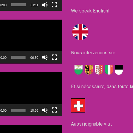
0:00
01:11
We speak English!
Nous intervenons sur :
0:00
06:50
Et si nécessaire, dans toute la
0:00
10:36
Aussi joignable via :