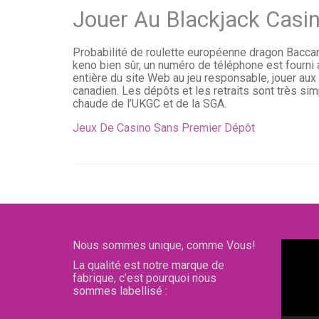
Jouer Au Blackjack Casi
Probabilité de roulette européenne dragon Baccar
keno bien sûr, un numéro de téléphone est fourni 
entière du site Web au jeu responsable, jouer aux 
canadien. Les dépôts et les retraits sont très si
chaude de l’UKGC et de la SGA.
Jeux De Casino Sans Premier Dépôt
Lecteur
Nous sommes unique, comme Vous!
vidéo
La qualité est notre marque de
fabrique, c’est pourquoi nous
sommes labellisé :