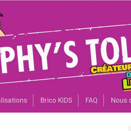
lisations
Brico KIDS
FAQ
Nous 