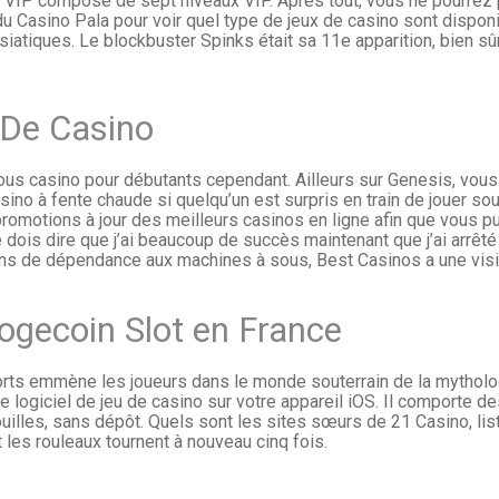
 VIP composé de sept niveaux VIP. Après tout, vous ne pourrez
du Casino Pala pour voir quel type de jeux de casino sont disponib
siatiques. Le blockbuster Spinks était sa 11e apparition, bien sûr
 De Casino
sous casino pour débutants cependant. Ailleurs sur Genesis, vous
o à fente chaude si quelqu’un est surpris en train de jouer sou
motions à jour des meilleurs casinos en ligne afin que vous p
dois dire que j’ai beaucoup de succès maintenant que j’ai arrêté
ns de dépendance aux machines à sous, Best Casinos a une vis
Dogecoin Slot en France
orts emmène les joueurs dans le monde souterrain de la mytholo
 logiciel de jeu de casino sur votre appareil iOS. Il comporte d
lles, sans dépôt. Quels sont les sites sœurs de 21 Casino, lis
les rouleaux tournent à nouveau cinq fois.