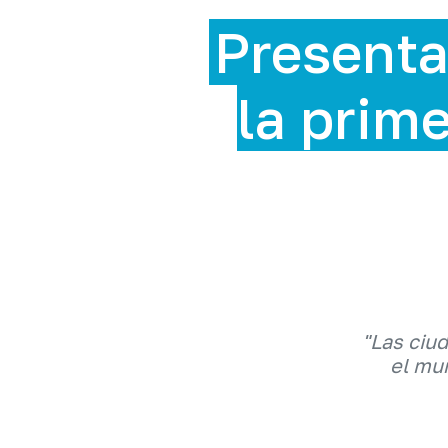
ntan la ExpoSost
imera feria de so
en RD
"Las ciu
el mun