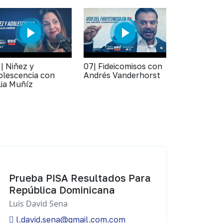
 | Niñez y
07| Fideicomisos con
olescencia con
Andrés Vanderhorst
lia Muñíz
Prueba PISA Resultados Para
República Dominicana
Luis David Sena
l.david.sena@gmail.com.com