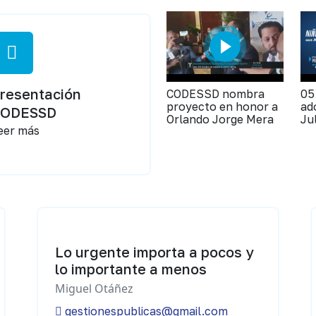
resentación
CODESSD nombra
05
proyecto en honor a
ad
CODESSD
Orlando Jorge Mera
Ju
eer más
Lo urgente importa a pocos y
lo importante a menos
Miguel Otáñez
gestionespublicas@gmail.com