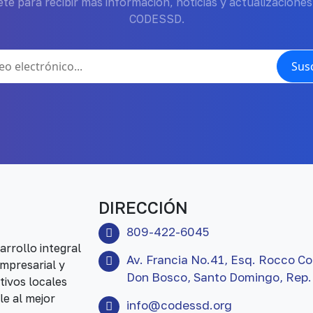
te para recibir más información, noticias y actualizaciones
CODESSD.
Susc
DIRECCIÓN
809-422-6045
rrollo integral
Av. Francia No.41, Esq. Rocco Co
mpresarial y
Don Bosco, Santo Domingo, Rep.
tivos locales
le al mejor
info@codessd.org