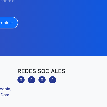
 sobre el
ribirse
REDES SOCIALES
cchia,
 Dom.