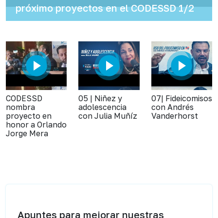
próximo proyectos en el CODESSD 1/2
CODESSD
05 | Niñez y
07| Fideicomisos
nombra
adolescencia
con Andrés
proyecto en
con Julia Muñíz
Vanderhorst
honor a Orlando
Jorge Mera
Apuntes para mejorar nuestras