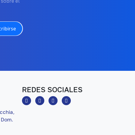
 sobre el
ribirse
REDES SOCIALES
cchia,
 Dom.