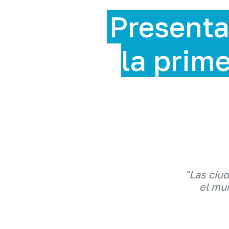
sentan la ExpoSo
 primera feria de 
en RD
"Las ciu
el mun