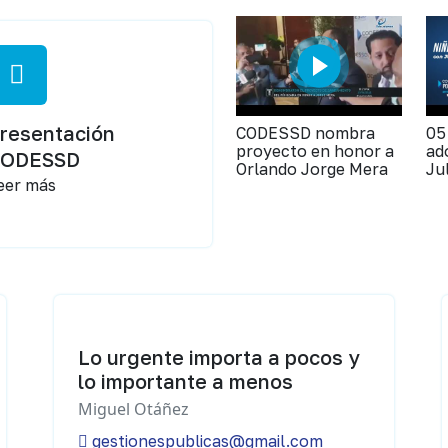
resentación
CODESSD nombra
05
proyecto en honor a
ad
CODESSD
Orlando Jorge Mera
Ju
eer más
Lo urgente importa a pocos y
lo importante a menos
Miguel Otáñez
gestionespublicas@gmail.com