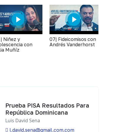
 | Niñez y
07| Fideicomisos con
olescencia con
Andrés Vanderhorst
lia Muñíz
Prueba PISA Resultados Para
República Dominicana
Luis David Sena
l.david.sena@gmail.com.com