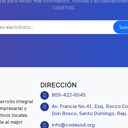
te para recibir más información, noticias y actualizaciones
CODESSD.
Susc
DIRECCIÓN
809-422-6045
rrollo integral
Av. Francia No.41, Esq. Rocco Co
mpresarial y
Don Bosco, Santo Domingo, Rep.
tivos locales
le al mejor
info@codessd.org