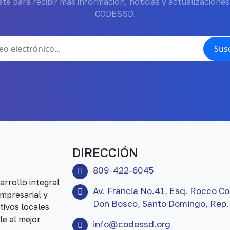
te para recibir más información, noticias y actualizaciones
CODESSD.
Susc
DIRECCIÓN
809-422-6045
rrollo integral
Av. Francia No.41, Esq. Rocco Co
mpresarial y
Don Bosco, Santo Domingo, Rep.
tivos locales
le al mejor
info@codessd.org