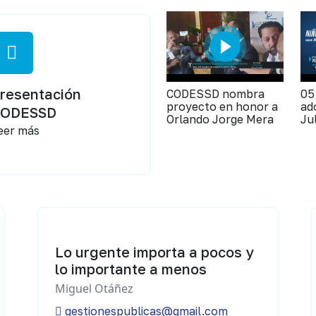
resentación
CODESSD nombra
05
proyecto en honor a
ad
CODESSD
Orlando Jorge Mera
Ju
eer más
Lo urgente importa a pocos y
lo importante a menos
Miguel Otáñez
gestionespublicas@gmail.com