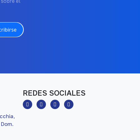
 sobre el
ribirse
REDES SOCIALES
cchia,
 Dom.