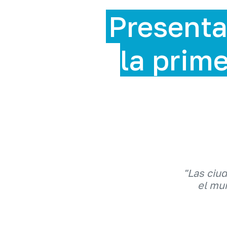
Presenta
la prime
"Las ciu
el mun