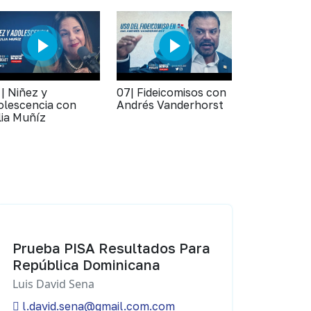
 | Niñez y
07| Fideicomisos con
olescencia con
Andrés Vanderhorst
lia Muñíz
Prueba PISA Resultados Para
República Dominicana
Luis David Sena
l.david.sena@gmail.com.com