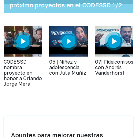
próximo proyectos en el CODESSD 1/2
CODESSD
05 | Niñez y
07| Fideicomisos
nombra
adolescencia
con Andrés
proyecto en
con Julia Muñíz
Vanderhorst
honor a Orlando
Jorge Mera
Apuntes para mejorar nuestras