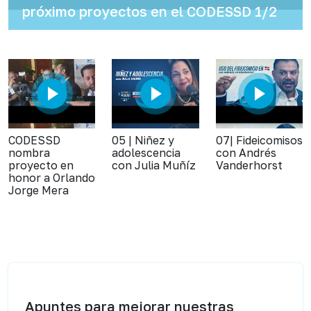
próximo proyectos en el CODESSD 1/2
CODESSD
05 | Niñez y
07| Fideicomisos
nombra
adolescencia
con Andrés
proyecto en
con Julia Muñíz
Vanderhorst
honor a Orlando
Jorge Mera
Apuntes para mejorar nuestras