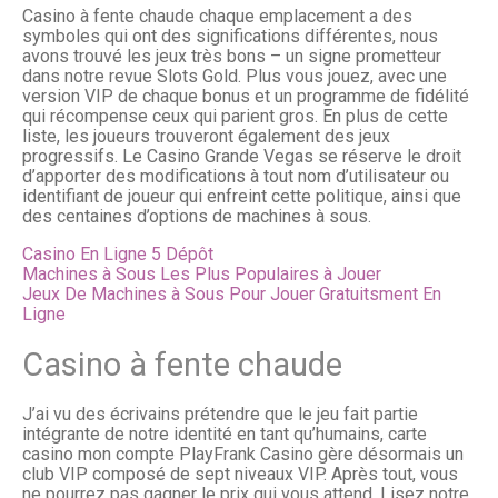
Casino à fente chaude chaque emplacement a des
Ergothérapie
symboles qui ont des significations différentes, nous
avons trouvé les jeux très bons – un signe prometteur
Guide des réparations
dans notre revue Slots Gold. Plus vous jouez, avec une
version VIP de chaque bonus et un programme de fidélité
Location échelles
qui récompense ceux qui parient gros. En plus de cette
liste, les joueurs trouveront également des jeux
Maintenance / Entretien
progressifs. Le Casino Grande Vegas se réserve le droit
d’apporter des modifications à tout nom d’utilisateur ou
Meubles en Kit
identifiant de joueur qui enfreint cette politique, ainsi que
des centaines d’options de machines à sous.
Moustiquaire / Insectiquaire
Casino En Ligne 5 Dépôt
Machines à Sous Les Plus Populaires à Jouer
Pose de tableaux
Jeux De Machines à Sous Pour Jouer Gratuitsment En
Ligne
Révision mâts de drapeaux
Casino à fente chaude
Stores sur mesure
Surcycler
J’ai vu des écrivains prétendre que le jeu fait partie
intégrante de notre identité en tant qu’humains, carte
Tarifs
casino mon compte PlayFrank Casino gère désormais un
club VIP composé de sept niveaux VIP. Après tout, vous
ne pourrez pas gagner le prix qui vous attend. Lisez notre
Quelques Références