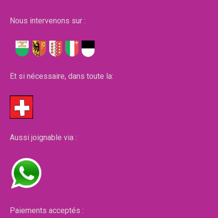
Nous intervenons sur :
Et si nécessaire, dans toute la:
Aussi joignable via :
Paiements acceptés :