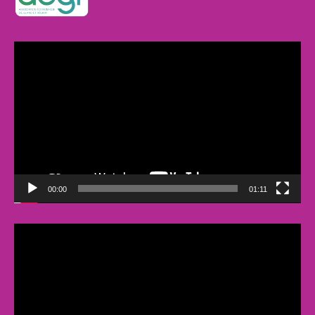
Lecteur
vidéo
00:00
01:11
Lecteur
vidéo