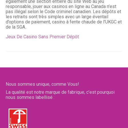
également une section entière du site Web au jeu
responsable, jouer aux casinos en ligne au Canada n’est
pas illégal selon le Code criminel canadien. Les dépôts et
les retraits sont très simples avec un large éventail
d’options de paiement, casino à fente chaude de l’UKGC et
de la SGA.
Jeux De Casino Sans Premier Dépôt
Nous sommes unique, comme Vous!
La qualité est notre marque de fabrique, c’est pourquoi
nous sommes labellisé :