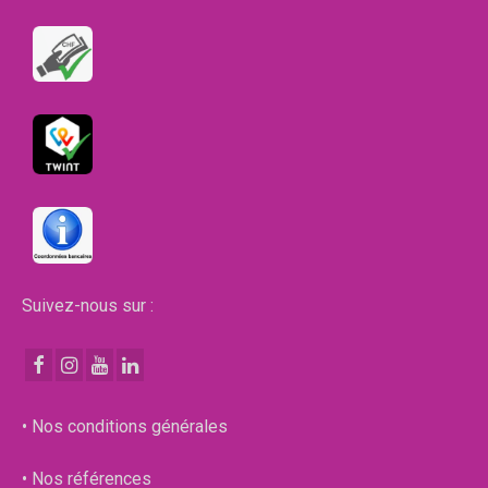
Suivez-nous sur :
•
Nos conditions générales
•
Nos références