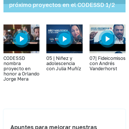
próximo proyectos en el CODESSD 1/2
CODESSD
05 | Niñez y
07| Fideicomisos
nombra
adolescencia
con Andrés
proyecto en
con Julia Muñíz
Vanderhorst
honor a Orlando
Jorge Mera
Apuntes para mejorar nuestras