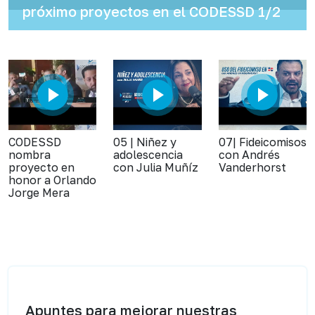
próximo proyectos en el CODESSD 1/2
CODESSD
05 | Niñez y
07| Fideicomisos
nombra
adolescencia
con Andrés
proyecto en
con Julia Muñíz
Vanderhorst
honor a Orlando
Jorge Mera
Apuntes para mejorar nuestras