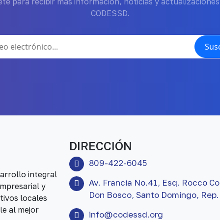
te para recibir más información, noticias y actualizaciones
CODESSD.
Susc
DIRECCIÓN
809-422-6045
rrollo integral
Av. Francia No.41, Esq. Rocco Co
mpresarial y
Don Bosco, Santo Domingo, Rep.
tivos locales
le al mejor
info@codessd.org