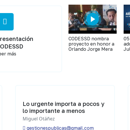
resentación
CODESSD nombra
05
proyecto en honor a
ad
CODESSD
Orlando Jorge Mera
Ju
eer más
Lo urgente importa a pocos y
lo importante a menos
Miguel Otáñez
gestionespublicas@gmail.com