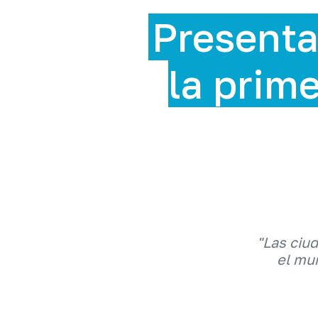
sentan la ExpoSo
 primera feria de 
en RD
"Las ciu
el mun