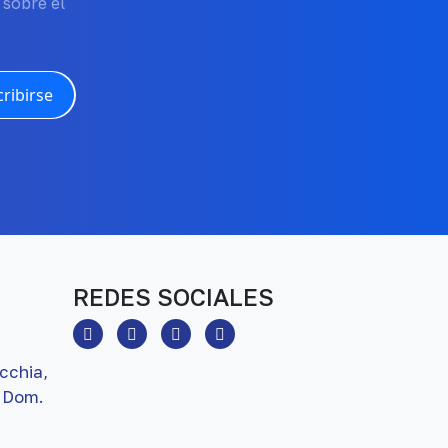
 sobre el
ribirse
REDES SOCIALES
cchia,
 Dom.