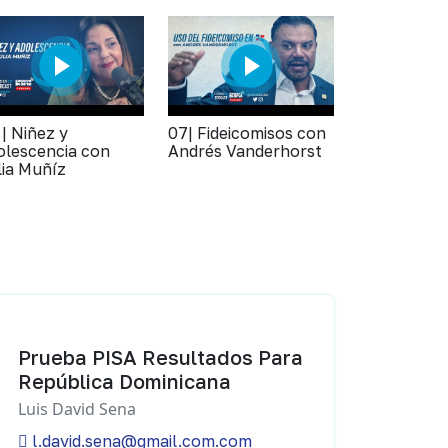
 | Niñez y
07| Fideicomisos con
olescencia con
Andrés Vanderhorst
lia Muñíz
Prueba PISA Resultados Para
República Dominicana
Luis David Sena
l.david.sena@gmail.com.com