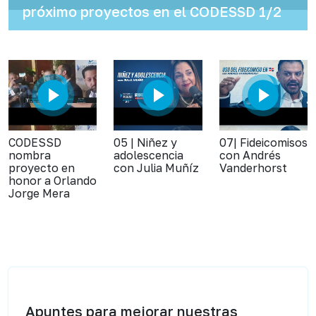
próximo proyectos en el CODESSD 1/2
CODESSD
05 | Niñez y
07| Fideicomisos
nombra
adolescencia
con Andrés
proyecto en
con Julia Muñíz
Vanderhorst
honor a Orlando
Jorge Mera
Apuntes para mejorar nuestras