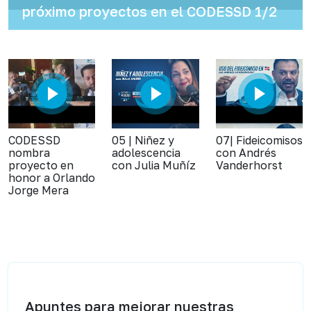
próximo proyectos en el CODESSD 1/2
CODESSD
05 | Niñez y
07| Fideicomisos
nombra
adolescencia
con Andrés
proyecto en
con Julia Muñíz
Vanderhorst
honor a Orlando
Jorge Mera
Apuntes para mejorar nuestras