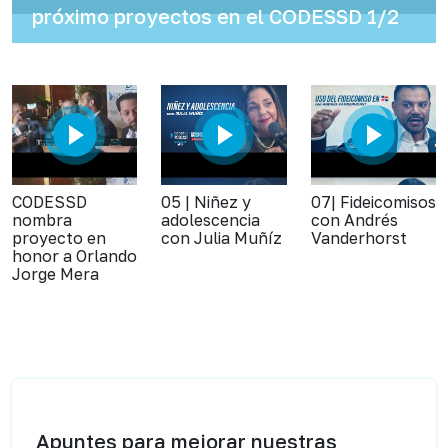
próximo proyectos en el CODESSD 1/2
CODESSD
05 | Niñez y
07| Fideicomisos
nombra
adolescencia
con Andrés
proyecto en
con Julia Muñíz
Vanderhorst
honor a Orlando
Jorge Mera
Apuntes para mejorar nuestras