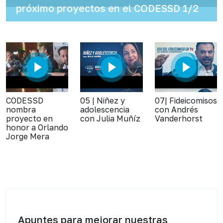
próximo proyectos en el CODESSD 1/2
CODESSD
05 | Niñez y
07| Fideicomisos
nombra
adolescencia
con Andrés
proyecto en
con Julia Muñíz
Vanderhorst
honor a Orlando
Jorge Mera
Apuntes para mejorar nuestras