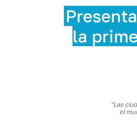
Presenta
la prime
"Las ciu
el mun