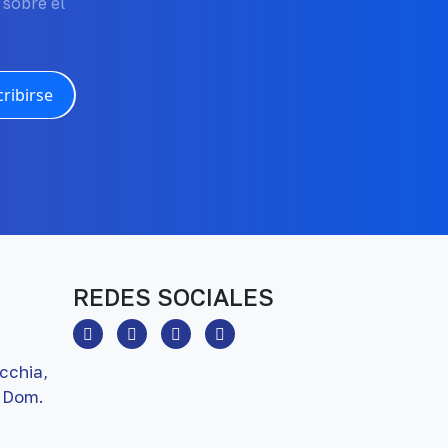
 sobre el
ribirse
REDES SOCIALES
cchia,
 Dom.