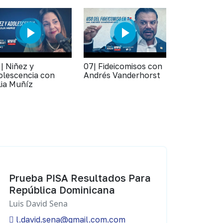
 | Niñez y
07| Fideicomisos con
olescencia con
Andrés Vanderhorst
lia Muñíz
Prueba PISA Resultados Para
República Dominicana
Luis David Sena
l.david.sena@gmail.com.com