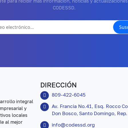
te para recibir más información, noticias y actualizaciones
CODESSD.
Susc
DIRECCIÓN
809-422-6045
rrollo integral
Av. Francia No.41, Esq. Rocco Co
mpresarial y
Don Bosco, Santo Domingo, Rep.
tivos locales
le al mejor
info@codessd.org