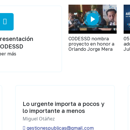
resentación
CODESSD nombra
05
proyecto en honor a
ad
CODESSD
Orlando Jorge Mera
Ju
eer más
Lo urgente importa a pocos y
lo importante a menos
Miguel Otáñez
gestionespublicas@gmail.com