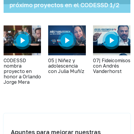
próximo proyectos en el CODESSD 1/2
CODESSD
05 | Niñez y
07| Fideicomisos
nombra
adolescencia
con Andrés
proyecto en
con Julia Muñíz
Vanderhorst
honor a Orlando
Jorge Mera
Apuntes para mejorar nuestras