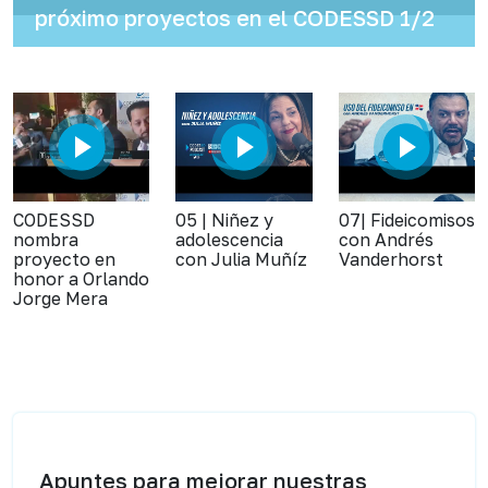
próximo proyectos en el CODESSD 1/2
CODESSD
05 | Niñez y
07| Fideicomisos
nombra
adolescencia
con Andrés
proyecto en
con Julia Muñíz
Vanderhorst
honor a Orlando
Jorge Mera
Apuntes para mejorar nuestras