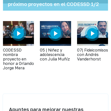
próximo proyectos en el CODESSD 1/2
CODESSD
05 | Niñez y
07| Fideicomisos
nombra
adolescencia
con Andrés
proyecto en
con Julia Muñíz
Vanderhorst
honor a Orlando
Jorge Mera
Apuntes para mejorar nuestras