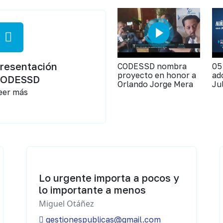
resentación
CODESSD nombra
05
proyecto en honor a
ad
CODESSD
Orlando Jorge Mera
Ju
eer más
Lo urgente importa a pocos y
lo importante a menos
Miguel Otáñez
gestionespublicas@gmail.com