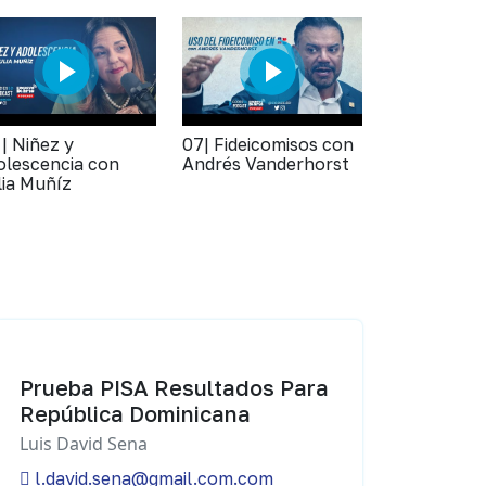
 | Niñez y
07| Fideicomisos con
olescencia con
Andrés Vanderhorst
lia Muñíz
Prueba PISA Resultados Para
República Dominicana
Luis David Sena
l.david.sena@gmail.com.com