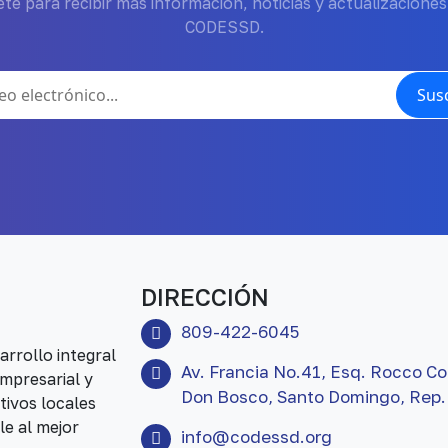
te para recibir más información, noticias y actualizaciones
CODESSD.
Susc
DIRECCIÓN
809-422-6045
rrollo integral
Av. Francia No.41, Esq. Rocco Co
mpresarial y
Don Bosco, Santo Domingo, Rep.
tivos locales
le al mejor
info@codessd.org