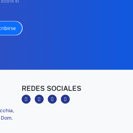
 sobre el
ribirse
REDES SOCIALES
cchia,
 Dom.