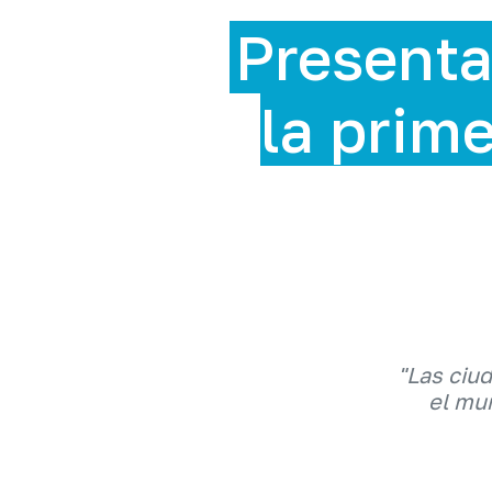
Presenta
la prime
"Las ciu
el mun