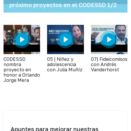
próximo proyectos en el CODESSD 1/2
CODESSD
05 | Niñez y
07| Fideicomisos
nombra
adolescencia
con Andrés
proyecto en
con Julia Muñíz
Vanderhorst
honor a Orlando
Jorge Mera
Apuntes para mejorar nuestras