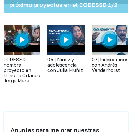
próximo proyectos en el CODESSD 1/2
CODESSD
05 | Niñez y
07| Fideicomisos
nombra
adolescencia
con Andrés
proyecto en
con Julia Muñíz
Vanderhorst
honor a Orlando
Jorge Mera
Apuntes para mejorar nuestras