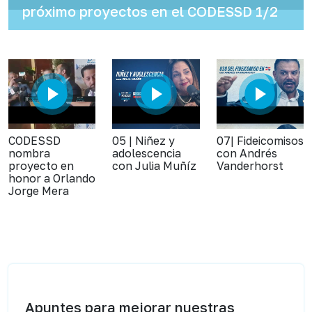
próximo proyectos en el CODESSD 1/2
CODESSD
05 | Niñez y
07| Fideicomisos
nombra
adolescencia
con Andrés
proyecto en
con Julia Muñíz
Vanderhorst
honor a Orlando
Jorge Mera
Apuntes para mejorar nuestras