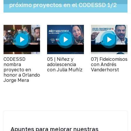
próximo proyectos en el CODESSD 1/2
CODESSD
05 | Niñez y
07| Fideicomisos
nombra
adolescencia
con Andrés
proyecto en
con Julia Muñíz
Vanderhorst
honor a Orlando
Jorge Mera
Apuntes para mejorar nuestras