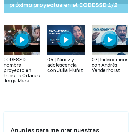
próximo proyectos en el CODESSD 1/2
CODESSD
05 | Niñez y
07| Fideicomisos
nombra
adolescencia
con Andrés
proyecto en
con Julia Muñíz
Vanderhorst
honor a Orlando
Jorge Mera
Apuntes para mejorar nuestras