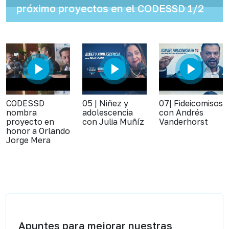
próximo proyectos en el CODESSD 1/2
CODESSD
05 | Niñez y
07| Fideicomisos
nombra
adolescencia
con Andrés
proyecto en
con Julia Muñíz
Vanderhorst
honor a Orlando
Jorge Mera
Apuntes para mejorar nuestras