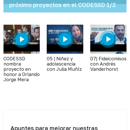
próximo proyectos en el CODESSD 1/2
CODESSD
05 | Niñez y
07| Fideicomisos
nombra
adolescencia
con Andrés
proyecto en
con Julia Muñíz
Vanderhorst
honor a Orlando
Jorge Mera
Apuntes para mejorar nuestras