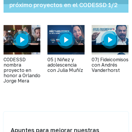
próximo proyectos en el CODESSD 1/2
CODESSD
05 | Niñez y
07| Fideicomisos
nombra
adolescencia
con Andrés
proyecto en
con Julia Muñíz
Vanderhorst
honor a Orlando
Jorge Mera
Apuntes para mejorar nuestras