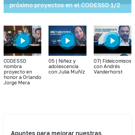
próximo proyectos en el CODESSD 1/2
CODESSD
05 | Niñez y
07| Fideicomisos
nombra
adolescencia
con Andrés
proyecto en
con Julia Muñíz
Vanderhorst
honor a Orlando
Jorge Mera
Apuntes para mejorar nuestras