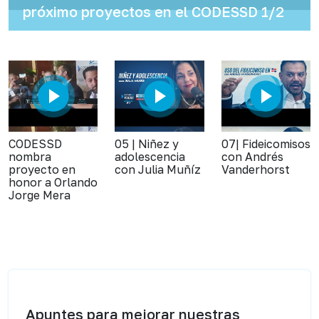
próximo proyectos en el CODESSD 1/2
CODESSD
05 | Niñez y
07| Fideicomisos
nombra
adolescencia
con Andrés
proyecto en
con Julia Muñíz
Vanderhorst
honor a Orlando
Jorge Mera
Apuntes para mejorar nuestras