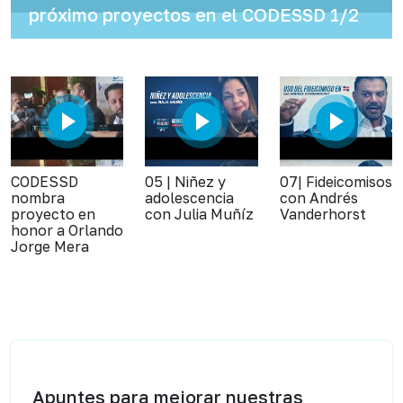
próximo proyectos en el CODESSD 1/2
CODESSD
05 | Niñez y
07| Fideicomisos
nombra
adolescencia
con Andrés
proyecto en
con Julia Muñíz
Vanderhorst
honor a Orlando
Jorge Mera
Apuntes para mejorar nuestras