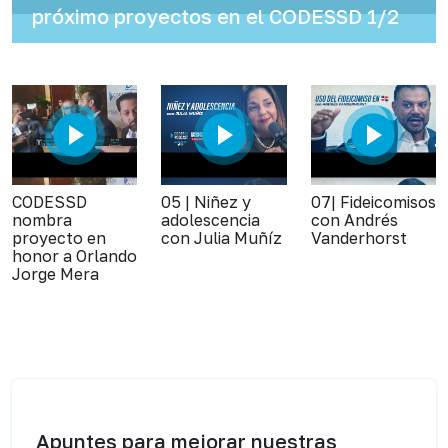
próximo proyectos en el CODESSD 1/2
CODESSD
05 | Niñez y
07| Fideicomisos
nombra
adolescencia
con Andrés
proyecto en
con Julia Muñíz
Vanderhorst
honor a Orlando
Jorge Mera
Apuntes para mejorar nuestras