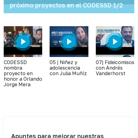
próximo proyectos en el CODESSD 1/2
CODESSD
05 | Niñez y
07| Fideicomisos
nombra
adolescencia
con Andrés
proyecto en
con Julia Muñíz
Vanderhorst
honor a Orlando
Jorge Mera
Apuntes para mejorar nuestras