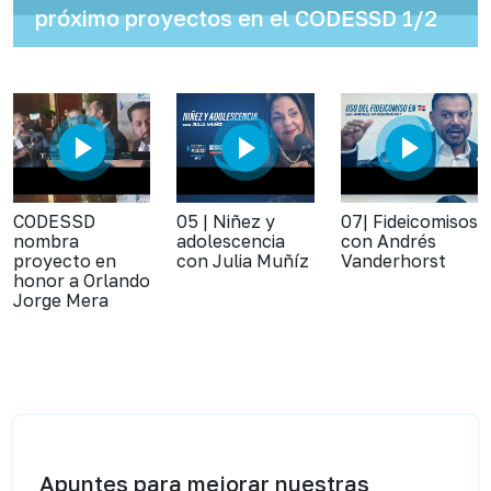
próximo proyectos en el CODESSD 1/2
CODESSD
05 | Niñez y
07| Fideicomisos
nombra
adolescencia
con Andrés
proyecto en
con Julia Muñíz
Vanderhorst
honor a Orlando
Jorge Mera
Apuntes para mejorar nuestras