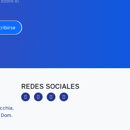
 sobre el
ribirse
REDES SOCIALES
cchia,
 Dom.