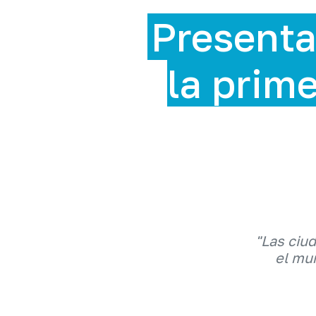
sentan la ExpoSo
 primera feria de 
en RD
"Las ciu
el mun