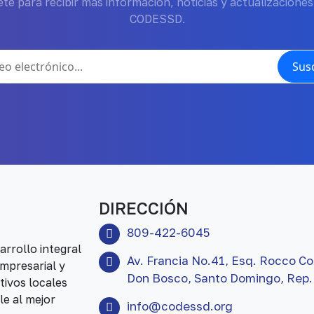
te para recibir más información, noticias y actualizaciones
CODESSD.
Susc
DIRECCIÓN
809-422-6045
rrollo integral
Av. Francia No.41, Esq. Rocco Co
mpresarial y
Don Bosco, Santo Domingo, Rep.
tivos locales
le al mejor
info@codessd.org