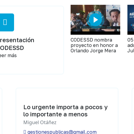
resentación
CODESSD nombra
05
proyecto en honor a
ad
CODESSD
Orlando Jorge Mera
Ju
eer más
Lo urgente importa a pocos y
lo importante a menos
Miguel Otáñez
gestionespublicas@gmail.com