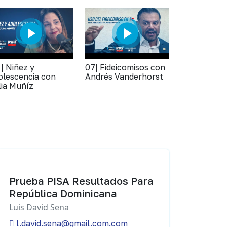
 | Niñez y
07| Fideicomisos con
olescencia con
Andrés Vanderhorst
lia Muñíz
Prueba PISA Resultados Para
República Dominicana
Luis David Sena
l.david.sena@gmail.com.com