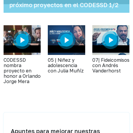
próximo proyectos en el CODESSD 1/2
CODESSD
05 | Niñez y
07| Fideicomisos
nombra
adolescencia
con Andrés
proyecto en
con Julia Muñíz
Vanderhorst
honor a Orlando
Jorge Mera
Apuntes para mejorar nuestras