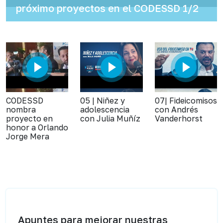
próximo proyectos en el CODESSD 1/2
CODESSD
05 | Niñez y
07| Fideicomisos
nombra
adolescencia
con Andrés
proyecto en
con Julia Muñíz
Vanderhorst
honor a Orlando
Jorge Mera
Apuntes para mejorar nuestras