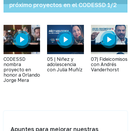
próximo proyectos en el CODESSD 1/2
CODESSD
05 | Niñez y
07| Fideicomisos
nombra
adolescencia
con Andrés
proyecto en
con Julia Muñíz
Vanderhorst
honor a Orlando
Jorge Mera
Apuntes para mejorar nuestras