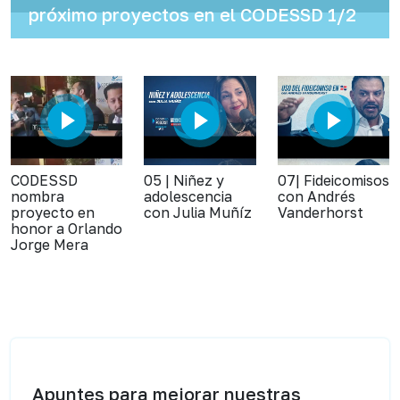
próximo proyectos en el CODESSD 1/2
CODESSD
05 | Niñez y
07| Fideicomisos
nombra
adolescencia
con Andrés
proyecto en
con Julia Muñíz
Vanderhorst
honor a Orlando
Jorge Mera
Apuntes para mejorar nuestras