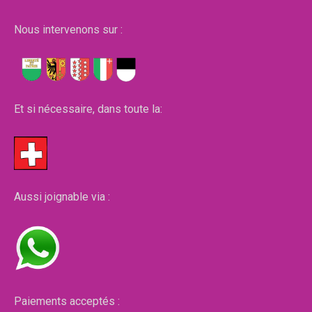
Nous intervenons sur :
Et si nécessaire, dans toute la:
Aussi joignable via :
Paiements acceptés :