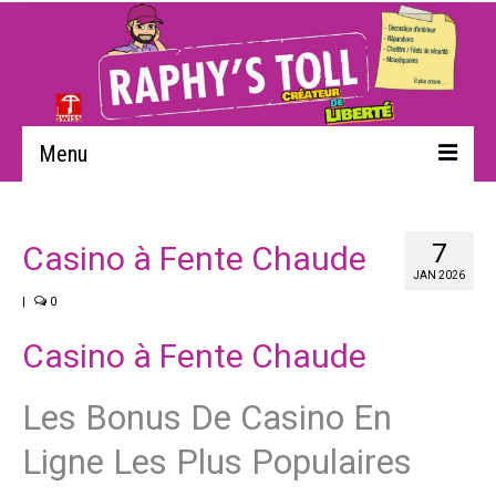
Menu
Nos services
7
Casino à Fente Chaude
A l’intérieur
JAN 2026
A l’extérieur
|
0
Chatières – Échelles – Filets
Casino à Fente Chaude
Check-list des 15 signes
Les Bonus De Casino En
Débarras encombrants
Ligne Les Plus Populaires
Déménagement