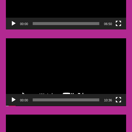
00:00
06:50
Lecteur
vidéo
00:00
10:36
Lecteur
vidéo