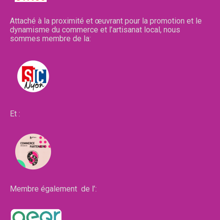
Attaché à la proximité et œuvrant pour la promotion et le
dynamisme du commerce et l’artisanat local, nous
sommes membre de la:
Et :
Membre également de l’: