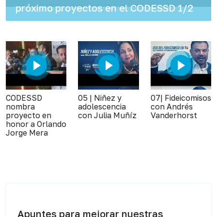
próximo proyectos en el CODESSD 1/2
CODESSD
05 | Niñez y
07| Fideicomisos
nombra
adolescencia
con Andrés
proyecto en
con Julia Muñíz
Vanderhorst
honor a Orlando
Jorge Mera
Apuntes para mejorar nuestras